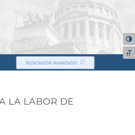
Alter
Alte
BUSCADOR AVANZADO
ic
on
_s
ea
rc
h
ic
 A LA LABOR DE
on