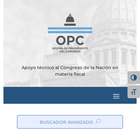
Apoyo técnico al Congreso de la Nación en
materia fiscal
Alter
Alte
BUSCADOR AVANZADO
ic
on
_s