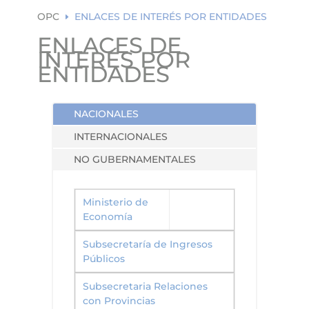
ea
rc
OPC
ENLACES DE INTERÉS POR ENTIDADES
E
h
ic
ENLACES DE
on
INTERÉS POR
ENTIDADES
NACIONALES
INTERNACIONALES
NO GUBERNAMENTALES
Ministerio de
Economía
Subsecretaría de Ingresos
Públicos
Subsecretaria Relaciones
con Provincias