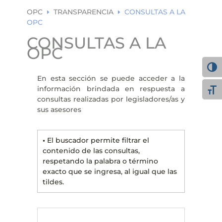
ea
rc
OPC
TRANSPARENCIA
CONSULTAS A LA
E
E
h
OPC
ic
on
CONSULTAS A LA
OPC
Alter
En esta sección se puede acceder a la
información brindada en respuesta a
Alte
consultas realizadas por legisladores/as y
sus asesores
•
El buscador permite filtrar el
contenido de las consultas,
respetando la palabra o término
exacto que se ingresa, al igual que las
tildes.