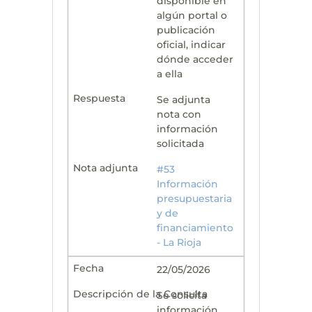
disponible en
algún portal o
publicación
oficial, indicar
dónde acceder
a ella
Se adjunta
nota con
información
solicitada
#53
Información
presupuestaria
y de
financiamiento
- La Rioja
22/05/2026
Se solicita
información