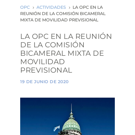
ea
rc
OPC
ACTIVIDADES
LA OPC EN LA
5
5
h
REUNIÓN DE LA COMISIÓN BICAMERAL
ic
MIXTA DE MOVILIDAD PREVISIONAL
on
LA OPC EN LA REUNIÓN
DE LA COMISIÓN
BICAMERAL MIXTA DE
MOVILIDAD
PREVISIONAL
19 DE JUNIO DE 2020