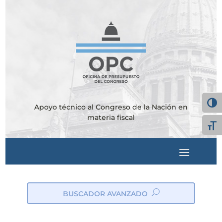
Alter
Apoyo técnico al Congreso de la Nación en
materia fiscal
Alte
BUSCADOR AVANZADO
ic
on
_s