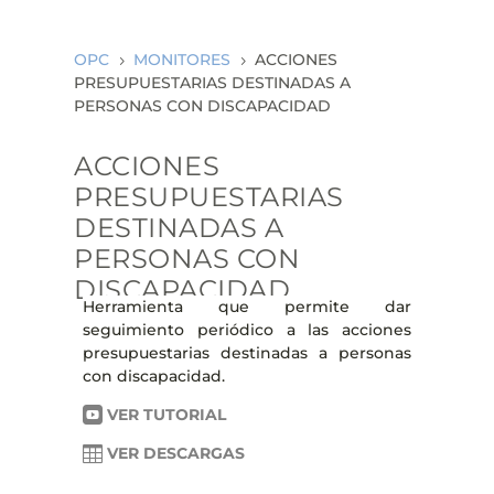
ea
rc
h
OPC
MONITORES
ACCIONES
ic
5
5
on
PRESUPUESTARIAS DESTINADAS A
PERSONAS CON DISCAPACIDAD
ACCIONES
PRESUPUESTARIAS
DESTINADAS A
PERSONAS CON
DISCAPACIDAD
Herramienta que permite dar
seguimiento periódico a las acciones
presupuestarias destinadas a personas
con discapacidad.

VER TUTORIAL

VER DESCARGAS