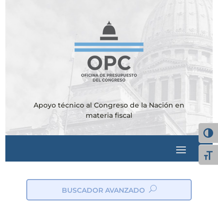
Apoyo técnico al Congreso de la Nación en
materia fiscal
Alter
Alte
BUSCADOR AVANZADO
ic
on
_s