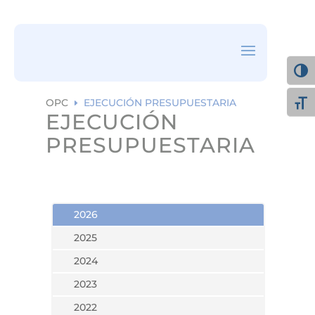
ea
rc
h
ic
on
Alter
OPC
EJECUCIÓN PRESUPUESTARIA
E
Alte
EJECUCIÓN
PRESUPUESTARIA
2026
2025
2024
2023
2022