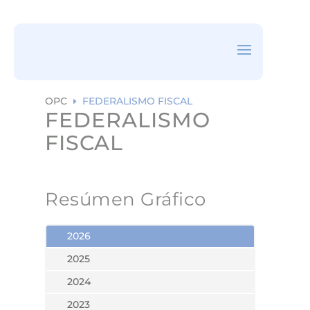
ea
rc
h
ic
on
OPC
FEDERALISMO FISCAL
E
FEDERALISMO
FISCAL
Resúmen Gráfico
2026
2025
2024
2023