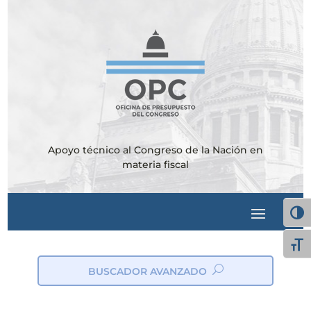
Apoyo técnico al Congreso de la Nación en
materia fiscal
Alter
Alte
BUSCADOR AVANZADO
ic
on
_s