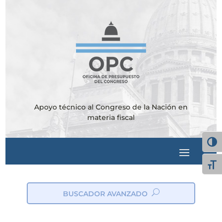
Apoyo técnico al Congreso de la Nación en
materia fiscal
Alter
Alte
BUSCADOR AVANZADO
ic
on
_s