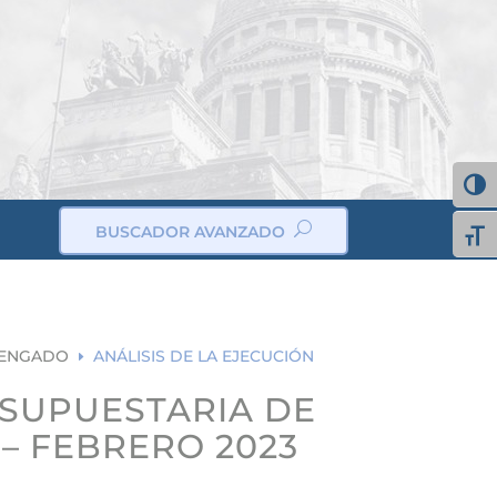
Alter
BUSCADOR AVANZADO
Alte
ic
on
_s
ea
rc
h
ic
VENGADO
ANÁLISIS DE LA EJECUCIÓN
E
on
ESUPUESTARIA DE
– FEBRERO 2023