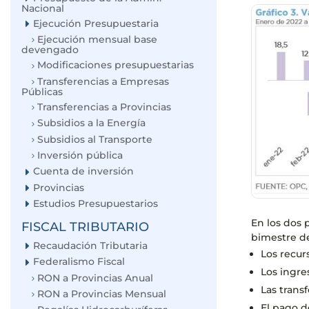
Nacional
Ejecución Presupuestaria
Ejecución mensual base
devengado
Modificaciones presupuestarias
Transferencias a Empresas
Públicas
Transferencias a Provincias
Subsidios a la Energía
Subsidios al Transporte
Inversión pública
Cuenta de inversión
Provincias
Estudios Presupuestarios
En los dos 
FISCAL TRIBUTARIO
bimestre de
Recaudación Tributaria
Los recur
Federalismo Fiscal
Los ingre
RON a Provincias Anual
Las trans
RON a Provincias Mensual
El pago d