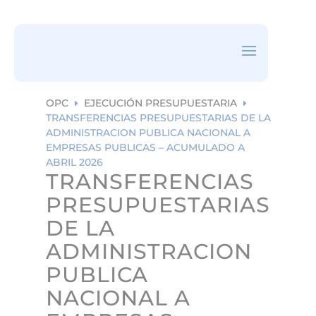
ea
rc
h
ic
on
OPC
EJECUCIÓN PRESUPUESTARIA
E
E
TRANSFERENCIAS PRESUPUESTARIAS DE LA
ADMINISTRACION PUBLICA NACIONAL A
EMPRESAS PUBLICAS – ACUMULADO A
ABRIL 2026
TRANSFERENCIAS
PRESUPUESTARIAS
DE LA
ADMINISTRACION
PUBLICA
NACIONAL A