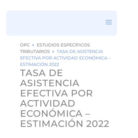
ea
rc
h
ic
on
OPC
ESTUDIOS ESPECÍFICOS
E
TRIBUTARIOS
TASA DE ASISTENCIA
E
EFECTIVA POR ACTIVIDAD ECONÓMICA –
ESTIMACIÓN 2022
TASA DE
ASISTENCIA
EFECTIVA POR
ACTIVIDAD
ECONÓMICA –
ESTIMACIÓN 2022