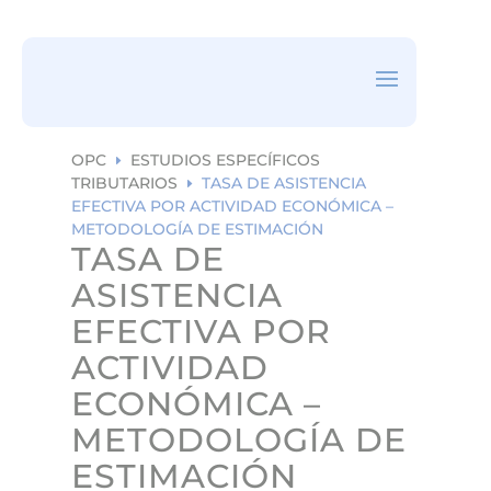
ea
rc
h
ic
on
OPC
ESTUDIOS ESPECÍFICOS
E
TRIBUTARIOS
TASA DE ASISTENCIA
E
EFECTIVA POR ACTIVIDAD ECONÓMICA –
METODOLOGÍA DE ESTIMACIÓN
TASA DE
ASISTENCIA
EFECTIVA POR
ACTIVIDAD
ECONÓMICA –
METODOLOGÍA DE
ESTIMACIÓN