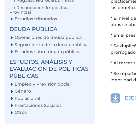
Regalías Hidrocarburíferas
prácticamen
Recaudación Impositiva
las benefici
Provincial
* El nivel 
Estudios tributarios
otras se ub
DEUDA PÚBLICA
* En el pre
Operaciones de deuda pública
Seguimiento de la deuda pública
* Se duplic
Estudios sobre deuda pública
prorrogado 
ESTUDIOS, ANÁLISIS Y
* Al tercer
EVALUACIÓN DE POLÍTICAS
* Se repart
PÚBLICAS
Identidad 
Empleo y Previsión Social
Género
EJE
Poblacional
Prestaciones Sociales
Otros