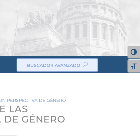
Alter
BUSCADOR AVANZADO
Alte
ic
on
_s
ea
rc
h
ic
CON PERSPECTIVA DE GÉNERO
on
E LAS
A DE GÉNERO