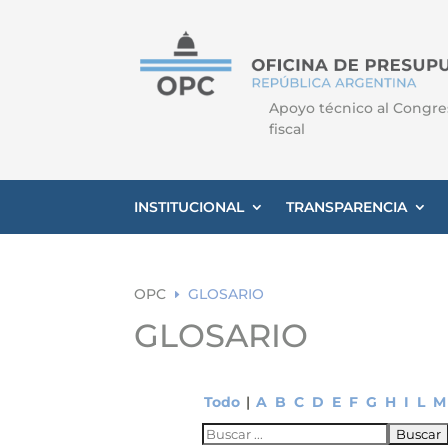
Apoyo técnico al Congre
fiscal
INSTITUCIONAL
TRANSPARENCIA
OPC
GLOSARIO
E
GLOSARIO
Todo
|
A
B
C
D
E
F
G
H
I
L
M