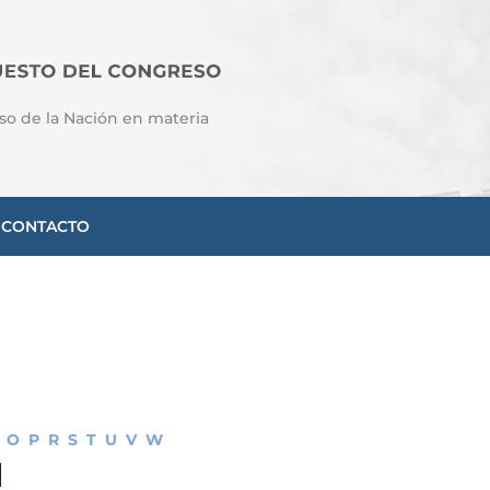
so de la Nación en materia
CONTACTO
O
P
R
S
T
U
V
W