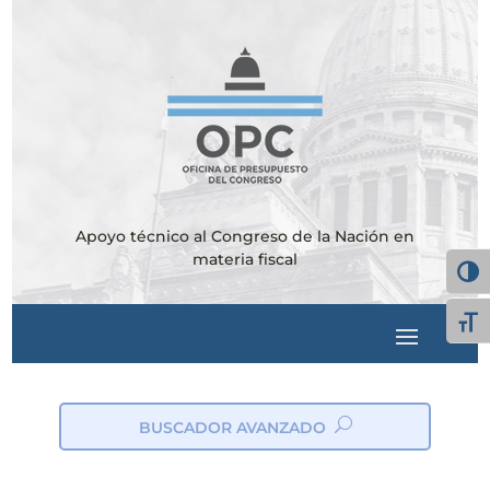
Apoyo técnico al Congreso de la Nación en
materia fiscal
Alter
Alte
BUSCADOR AVANZADO
ic
on
_s