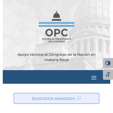
Apoyo técnico al Congreso de la Nación en
materia fiscal
Alter
Alte
BUSCADOR AVANZADO
ic
on
_s