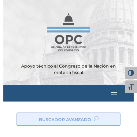
Apoyo técnico al Congreso de la Nación en
materia fiscal
Alter
Alte
BUSCADOR AVANZADO
ic
on
_s