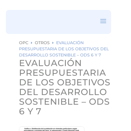
ea
rc
h
ic
on
OPC
OTROS
EVALUACIÓN
E
E
PRESUPUESTARIA DE LOS OBJETIVOS DEL
DESARROLLO SOSTENIBLE – ODS 6 Y 7
EVALUACIÓN
PRESUPUESTARIA
DE LOS OBJETIVOS
DEL DESARROLLO
SOSTENIBLE – ODS
6 Y 7