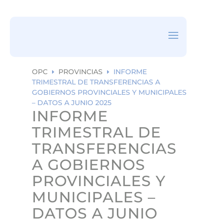
ea
rc
h
ic
on
OPC
PROVINCIAS
INFORME
E
E
TRIMESTRAL DE TRANSFERENCIAS A
GOBIERNOS PROVINCIALES Y MUNICIPALES
– DATOS A JUNIO 2025
INFORME
TRIMESTRAL DE
TRANSFERENCIAS
A GOBIERNOS
PROVINCIALES Y
MUNICIPALES –
DATOS A JUNIO