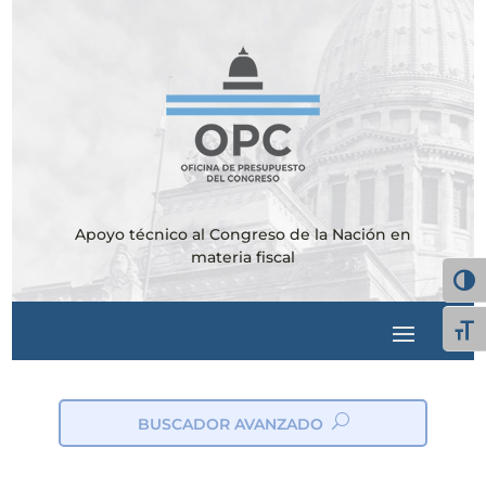
Apoyo técnico al Congreso de la Nación en
materia fiscal
Alter
Alte
BUSCADOR AVANZADO
ic
on
_s