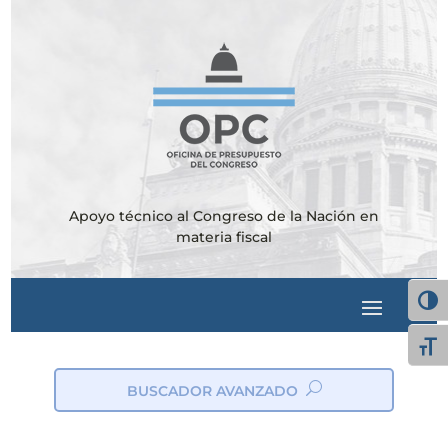
Apoyo técnico al Congreso de la Nación en
materia fiscal
Alter
Alte
BUSCADOR AVANZADO
ic
on
_s