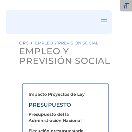
ea
rc
Alte
h
ic
on
OPC
EMPLEO Y PREVISIÓN SOCIAL
E
EMPLEO Y
PREVISIÓN SOCIAL
Impacto Proyectos de Ley
PRESUPUESTO
Presupuesto del la
Administración Nacional
Ejecución presupuestaria