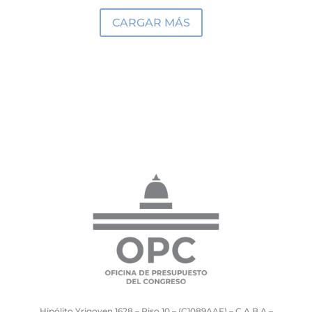
CARGAR MÁS
Hipólito Yrigoyen 1628 – Piso 10 – (C1089AAF) – C.A.B.A –