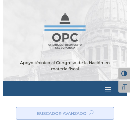
Apoyo técnico al Congreso de la Nación en
materia fiscal
Alter
Alte
BUSCADOR AVANZADO
ic
on
_s