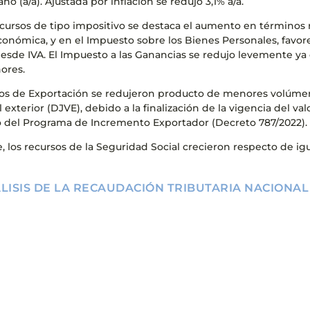
ño (a/a). Ajustada por inflación se redujo 3,1% a/a.
ecursos de tipo impositivo se destaca el aumento en términos 
conómica, y en el Impuesto sobre los Bienes Personales, fav
desde IVA. El Impuesto a las Ganancias se redujo levemente ya
ores.
s de Exportación se redujeron producto de menores volúmene
 exterior (DJVE), debido a la finalización de la vigencia del va
o del Programa de Incremento Exportador (Decreto 787/2022).
e, los recursos de la Seguridad Social crecieron respecto de ig
LISIS DE LA RECAUDACIÓN TRIBUTARIA NACIONAL 