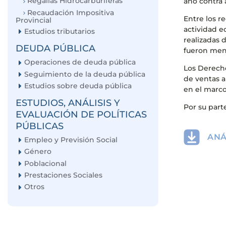
Regalías Hidrocarburíferas
año contra a
Recaudación Impositiva
Entre los r
Provincial
actividad e
Estudios tributarios
realizadas 
DEUDA PÚBLICA
fueron men
Operaciones de deuda pública
Los Derecho
Seguimiento de la deuda pública
de ventas al
Estudios sobre deuda pública
en el marc
ESTUDIOS, ANÁLISIS Y
Por su part
EVALUACIÓN DE POLÍTICAS
PÚBLICAS
ANÁ
Empleo y Previsión Social
Género
Poblacional
Prestaciones Sociales
Otros